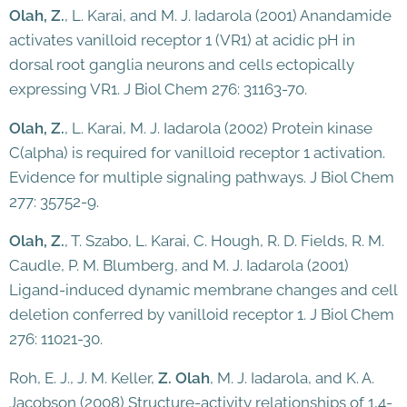
Olah, Z.
, L. Karai, and M. J. Iadarola (2001) Anandamide
activates vanilloid receptor 1 (VR1) at acidic pH in
dorsal root ganglia neurons and cells ectopically
expressing VR1. J Biol Chem 276: 31163-70.
Olah, Z.
, L. Karai, M. J. Iadarola (2002) Protein kinase
C(alpha) is required for vanilloid receptor 1 activation.
Evidence for multiple signaling pathways. J Biol Chem
277: 35752-9.
Olah, Z.
, T. Szabo, L. Karai, C. Hough, R. D. Fields, R. M.
Caudle, P. M. Blumberg, and M. J. Iadarola (2001)
Ligand-induced dynamic membrane changes and cell
deletion conferred by vanilloid receptor 1. J Biol Chem
276: 11021-30.
Roh, E. J., J. M. Keller,
Z. Olah
, M. J. Iadarola, and K. A.
Jacobson (2008) Structure-activity relationships of 1,4-