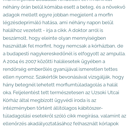
néhány órán belül kómába esett a beteg, és a növekvő
adagok mellett egyre jobban megjelent a morfin
légzésdeprimáló hatása, ami néhány napon belül
halálhoz vezetett - írja a cikk. A doktor arról is
beszámolt, hogy eleinte olyan mennyiségben
használtak fel morfint, hogy nemcsak a kórházban, de
a budapesti nagykereskedőnél is elfogyott az ampulla.
A 2004 és 2007 közötti halálesetek ügyében a
rendőrség emberölés gyanújával ismeretlen tettes
ellen nyomoz. Szakértők bevonásával vizsgálják, hogy
hány betegnél lehetett morfiumtúladagolás a halál
oka. Feljelentést tett természetesen az Uzsoki Utcai
Kórház által megbízott ügyvédi iroda is az
intézményben történt állítólagos kábítószer-
túladagolási esetekről szóló cikk megírása, valamint az
ellenőrzés akadályoztatásához felhasznált kórlapok