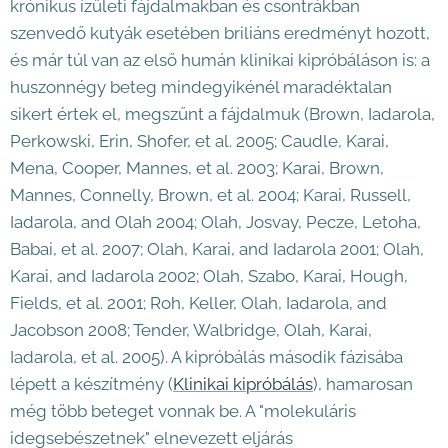
krónikus ízületi fájdalmakban és csontrákban
szenvedő kutyák esetében briliáns eredményt hozott,
és már túl van az első humán klinikai kipróbáláson is: a
huszonnégy beteg mindegyikénél maradéktalan
sikert értek el, megszűnt a fájdalmuk (Brown, Iadarola,
Perkowski, Erin, Shofer, et al. 2005; Caudle, Karai,
Mena, Cooper, Mannes, et al. 2003; Karai, Brown,
Mannes, Connelly, Brown, et al. 2004; Karai, Russell,
Iadarola, and Olah 2004; Olah, Josvay, Pecze, Letoha,
Babai, et al. 2007; Olah, Karai, and Iadarola 2001; Olah,
Karai, and Iadarola 2002; Olah, Szabo, Karai, Hough,
Fields, et al. 2001; Roh, Keller, Olah, Iadarola, and
Jacobson 2008; Tender, Walbridge, Olah, Karai,
Iadarola, et al. 2005). A kipróbálás második fázisába
lépett a készítmény (
Klinikai kipróbálás
), hamarosan
még több beteget vonnak be. A "molekuláris
idegsebészetnek" elnevezett eljárás