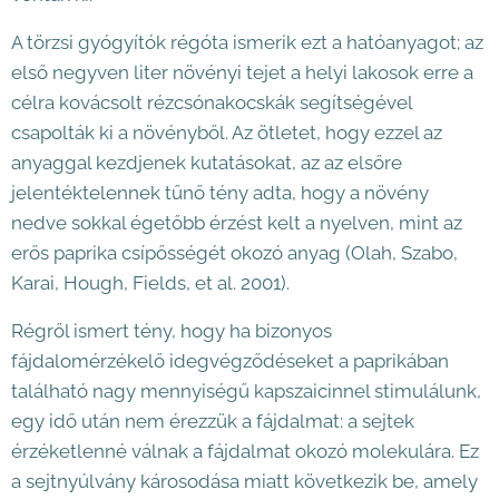
A törzsi gyógyítók régóta ismerik ezt a hatóanyagot; az
első negyven liter növényi tejet a helyi lakosok erre a
célra kovácsolt rézcsónakocskák segítségével
csapolták ki a növényből. Az ötletet, hogy ezzel az
anyaggal kezdjenek kutatásokat, az az elsőre
jelentéktelennek tűnő tény adta, hogy a növény
nedve sokkal égetőbb érzést kelt a nyelven, mint az
erős paprika csípősségét okozó anyag (Olah, Szabo,
Karai, Hough, Fields, et al. 2001).
Régről ismert tény, hogy ha bizonyos
fájdalomérzékelő idegvégződéseket a paprikában
található nagy mennyiségű kapszaicinnel stimulálunk,
egy idő után nem érezzük a fájdalmat: a sejtek
érzéketlenné válnak a fájdalmat okozó molekulára. Ez
a sejtnyúlvány károsodása miatt következik be, amely