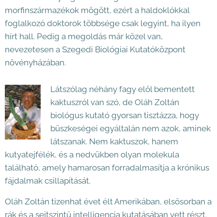
morfinszármazékok mögött, ezért a haldoklókkal
foglalkozó doktorok többsége csak legyint, ha ilyen
hírt hall. Pedig a megoldás már közel van,
nevezetesen a Szegedi Biológiai Kutatóközpont
növényházában.
Látszólag néhány fagy elől bementett
kaktuszról van szó, de Oláh Zoltán
biológus kutató gyorsan tisztázza, hogy
büszkeségei egyáltalán nem azok, aminek
látszanak. Nem kaktuszok, hanem
kutyatejfélék, és a nedvükben olyan molekula
található, amely hamarosan forradalmasítja a krónikus
fájdalmak csillapítását.
Oláh Zoltán tizenhat évet élt Amerikában, elsősorban a
rák és a sejtszintű intelligencia kutatásában vett részt.