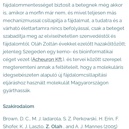
fájdalommentességet biztosít a betegnek még akkor
is, amikor a morfin már nem, és mivel teljesen más
mechanizmussal csillapítja a fájdalmat, a tudatra és a
várható élettartamra nincs befolyással, csak a beteget
szabadítja meg az elviselhetetlen szenvedéstől és
fájdalomtól. Oláh Zoltán évekkel ezelőtt hazaköltözött;
jelenleg Szegeden egy kemo- és bioinformatikai
céget vezet (
Acheuron Kft
.), és tervei között szerepel
megteremteni annak a feltételeit, hogy a molekuláris
idegsebészeten alapuló új fájdalomcsillapítási
eljáráshoz használt molekulát Magyarországon
gyárthassák.
Szakirodalom
Brown, D. C., M. J. Iadarola, S. Z. Perkowski, H. Erin, F.
Shofer, K. J. Laszlo,
Z. Olah
, and A. J. Mannes (2005)