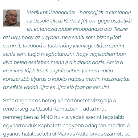
Morfiumtúladagolás! - harsogják a címlapok
az Uzsoki Utcai Kórház fül-orr-gége osztályát
ért eutanáziavádak kirobbanása óta. Teszik
ezt úgy, hogy az ügyben még senki sem bizonyított
semmit, továbbá a tudomány jelenlegi állása szerint
senki sem tudja meghatározni, hogy végstádiumban
lévő beteg esetében mennyi a halálos dózis. Amíg a
krónikus fájdalmak enyhítésében fel nem váltja
korszerűbb eljárás a kábító hatású morfin használatát,
az efféle vádak újra és újra elő fognak kerülni.
Száz daganatos beteg kórtörténetét vizsgálja a
rendőrség az Uzsoki Kórházban - adta hírül
nemrégiben az MNO.hu -: a vádak szerint legalább
egyharmaduk kaphatott nagyobb adagban morfint. A
gyanús halálesetekről Márkus Attila orvos számolt be