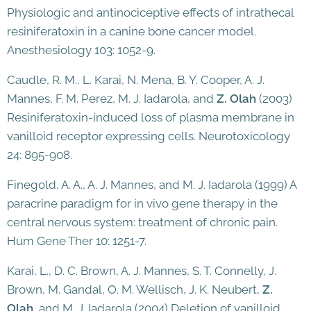
Physiologic and antinociceptive effects of intrathecal
resiniferatoxin in a canine bone cancer model.
Anesthesiology 103: 1052-9.
Caudle, R. M., L. Karai, N. Mena, B. Y. Cooper, A. J.
Mannes, F. M. Perez, M. J. Iadarola, and
Z. Olah
(2003)
Resiniferatoxin-induced loss of plasma membrane in
vanilloid receptor expressing cells. Neurotoxicology
24: 895-908.
Finegold, A. A., A. J. Mannes, and M. J. Iadarola (1999) A
paracrine paradigm for in vivo gene therapy in the
central nervous system: treatment of chronic pain.
Hum Gene Ther 10: 1251-7.
Karai, L., D. C. Brown, A. J. Mannes, S. T. Connelly, J.
Brown, M. Gandal, O. M. Wellisch, J. K. Neubert,
Z.
Olah
, and M. J. Iadarola (2004) Deletion of vanilloid