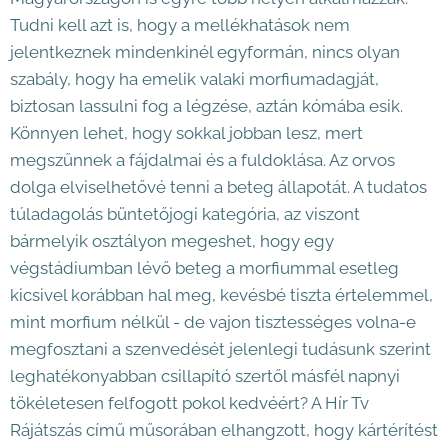
Tudni kell azt is, hogy a mellékhatások nem
jelentkeznek mindenkinél egyformán, nincs olyan
szabály, hogy ha emelik valaki morfiumadagját,
biztosan lassulni fog a légzése, aztán kómába esik.
Könnyen lehet, hogy sokkal jobban lesz, mert
megszűnnek a fájdalmai és a fuldoklása. Az orvos
dolga elviselhetővé tenni a beteg állapotát. A tudatos
túladagolás büntetőjogi kategória, az viszont
bármelyik osztályon megeshet, hogy egy
végstádiumban lévő beteg a morfiummal esetleg
kicsivel korábban hal meg, kevésbé tiszta értelemmel,
mint morfium nélkül - de vajon tisztességes volna-e
megfosztani a szenvedését jelenlegi tudásunk szerint
leghatékonyabban csillapító szertől másfél napnyi
tökéletesen felfogott pokol kedvéért? A Hír Tv
Rájátszás című műsorában elhangzott, hogy kártérítést