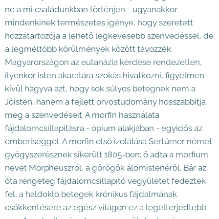
ne a mi családunkban történjen - ugyanakkor
mindenkinek természetes igénye, hogy szeretett
hozzátartozója a lehető legkevesebb szenvedéssel, de
a legméltóbb körülmények között távozzék.
Magyarországon az eutanázia kérdése rendezetlen,
ilyenkor Isten akaratára szokás hivatkozni, figyelmen
kívül hagyva azt, hogy sok súlyos betegnek nem a
Jóisten, hanem a fejlett orvostudomány hosszabbítja
meg a szenvedéseit. A morfin használata
fájdalomcsillapításra - ópium alakjában - egyidős az
emberiséggel. A morfin első izolálása Sertürner német
gyógyszerésznek sikerült 1805-ben; ő adta a morfium
nevet Morpheuszról, a görögök álomistenéről. Bár az
óta rengeteg fájdalomcsillapító vegyületet fedeztek
fel, a haldokló betegek krónikus fájdalmának
csökkentésére az egész világon ez a legelterjedtebb