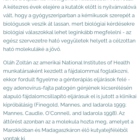
A kétezres évek elejére a kutatók előtt is nyilvánvalóvá
vált, hogy a gyógyszeriparban a kémikusok szerepét a
biológusok veszik át lassan, mert biológiai kérdésekre
biológiai válaszokkal lehet leginkább megfelelni - az
egész szervezetre ható vegyületek helyett a célzottan
ható molekuláké a jövő.
Oláh Zoltán az amerikai National Institutes of Health
munkatársaként kezdett a fájdalommal foglalkozni,
ekkor fordult figyelme a génterápiás eljárások felé -
egy adenovírus-fajta patogén génjének kicserélésén
alapuló fájdalomcsillapító eljárásuk el is jutott a klinikai
kipróbálásig (Finegold, Mannes, and Iadarola 1999;
Mannes, Caudle, O'Connell, and Iadarola 1998). Az
áttörést azonban az a molekula hozta meg, amelyet a
Marokkóban és Madagaszkáron élő kutyatejféléből
vontak ki.