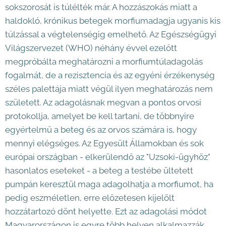
sokszorosát is túlélték már. A hozzászokás miatt a
haldokló, krónikus betegek morfiumadagja ugyanis kis
túlzással a végtelenségig emelhető. Az Egészségügyi
Világszervezet (WHO) néhány évvel ezelőtt
megpróbálta meghatározni a morfiumtúladagolás
fogalmát, de a rezisztencia és az egyéni érzékenység
széles palettája miatt végül ilyen meghatározás nem
született. Az adagolásnak megvan a pontos orvosi
protokollja, amelyet be kell tartani, de többnyire
egyértelmű a beteg és az orvos számára is, hogy
mennyi elégséges. Az Egyesült Államokban és sok
európai országban - elkerülendő az "Uzsoki-ügyhöz"
hasonlatos eseteket - a beteg a testébe ültetett
pumpán keresztül maga adagolhatja a morfiumot, ha
pedig eszméletlen, erre előzetesen kijelölt
hozzátartozó dönt helyette. Ezt az adagolási módot
Magyarországon is egyre több helyen alkalmazzák.