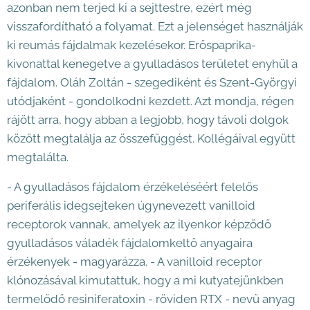
azonban nem terjed ki a sejttestre, ezért még
visszafordítható a folyamat. Ezt a jelenséget használják
ki reumás fájdalmak kezelésekor. Erőspaprika-
kivonattal kenegetve a gyulladásos területet enyhül a
fájdalom. Oláh Zoltán - szegediként és Szent-Györgyi
utódjaként - gondolkodni kezdett. Azt mondja, régen
rájött arra, hogy abban a legjobb, hogy távoli dolgok
között megtalálja az összefüggést. Kollégáival együtt
megtalálta.
- A gyulladásos fájdalom érzékeléséért felelős
periferális idegsejteken úgynevezett vanilloid
receptorok vannak, amelyek az ilyenkor képződő
gyulladásos váladék fájdalomkeltő anyagaira
érzékenyek - magyarázza. - A vanilloid receptor
klónozásával kimutattuk, hogy a mi kutyatejünkben
termelődő resiniferatoxin - röviden RTX - nevű anyag