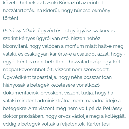
követelhetnek az Uzsoki Kórháztól az érintett
hozzátartozók, ha kiderül, hogy bűncselekmény
történt.
Petrássy Miklós
ügyvéd és belgyógyász szakorvos
szerint kényes ügyről van szó, hiszen nehéz
bizonyítani, hogy valóban a morfium miatt halt-e meg
valaki, és csakugyan kár érte-e a családot azzal, hogy -
egyébként is menthetetlen - hozzátartozója egy-két
nappal kevesebbet élt, viszont nem szenvedett.
Ügyvédként tapasztalja, hogy néha bosszantóan
hiányosak a betegek kezelésére vonatkozó
dokumentációk, orvosként viszont tudja, hogy ha
valaki mindent adminisztrálna, nem maradna ideje a
betegekre. Arra viszont még nem volt példa Petrássy
doktor praxisában, hogy orvos vádolja meg a kollégáit,
eddig a betegek voltak a feljelentők. Kártérítési