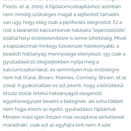
Fields, et al. 2001). A fájdalomcsillapításhoz azonban
nem mindig szükséges magát a sejttestet támadni,
van úgy, hogy elég csak a periferális idegrostot. Ez a
rost a beáramló kalciumionok hatására "leperzselődik",
ezáltal helyi érzéstelenítésre is lenne lehetőség. Mivel
a kapszaicinnál mintegy tízezerszer hatékonyabb, a
beadott hatóanyag mennyisége elenyésző, így csak a
gyulladásérző idegsejtekben nyitja meg a
kalciumcsatornákat, és semmilyen más érzőidegre
nem hat (Karai, Brown, Mannes, Connelly, Brown, et al.
2004). A gyakorlatban ez azt jelenti, hogy a körülbelül
ötszáz dollár értékű hatóanyagot elegendő
egyetlenegyszer beadni a betegnek, aki soha többet
nem fogja érezni az égető, gyulladásos fájdalmat.
Minden mást igen (hiszen más receptorai sértetlenek
maradnak), csak ezt az egyfajta kínt nem. A szer