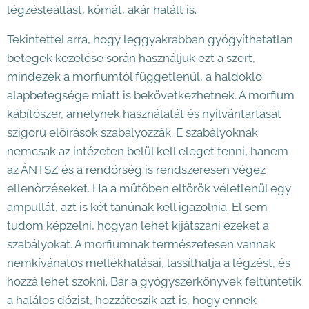
légzésleállást, kómát, akár halált is.
Tekintettel arra, hogy leggyakrabban gyógyíthatatlan
betegek kezelése során használjuk ezt a szert,
mindezek a morfiumtól függetlenül, a haldokló
alapbetegsége miatt is bekövetkezhetnek. A morfium
kábítószer, amelynek használatát és nyilvántartását
szigorú előírások szabályozzák. E szabályoknak
nemcsak az intézeten belül kell eleget tenni, hanem
az ÁNTSZ és a rendőrség is rendszeresen végez
ellenőrzéseket. Ha a műtőben eltörök véletlenül egy
ampullát, azt is két tanúnak kell igazolnia. El sem
tudom képzelni, hogyan lehet kijátszani ezeket a
szabályokat. A morfiumnak természetesen vannak
nemkívánatos mellékhatásai, lassíthatja a légzést, és
hozzá lehet szokni. Bár a gyógyszerkönyvek feltüntetik
a halálos dózist, hozzáteszik azt is, hogy ennek