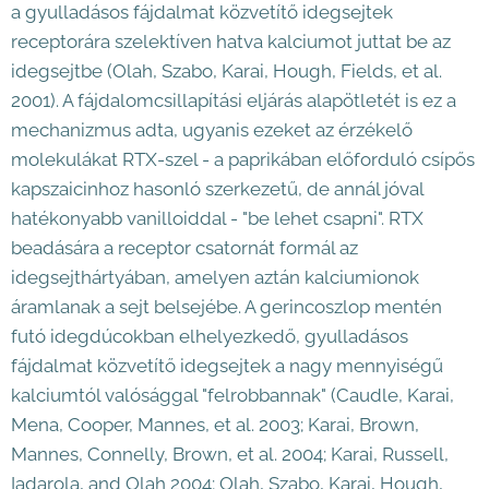
a gyulladásos fájdalmat közvetítő idegsejtek
receptorára szelektíven hatva kalciumot juttat be az
idegsejtbe (Olah, Szabo, Karai, Hough, Fields, et al.
2001). A fájdalomcsillapítási eljárás alapötletét is ez a
mechanizmus adta, ugyanis ezeket az érzékelő
molekulákat RTX-szel - a paprikában előforduló csípős
kapszaicinhoz hasonló szerkezetű, de annál jóval
hatékonyabb vanilloiddal - "be lehet csapni". RTX
beadására a receptor csatornát formál az
idegsejthártyában, amelyen aztán kalciumionok
áramlanak a sejt belsejébe. A gerincoszlop mentén
futó idegdúcokban elhelyezkedő, gyulladásos
fájdalmat közvetítő idegsejtek a nagy mennyiségű
kalciumtól valósággal "felrobbannak" (Caudle, Karai,
Mena, Cooper, Mannes, et al. 2003; Karai, Brown,
Mannes, Connelly, Brown, et al. 2004; Karai, Russell,
Iadarola, and Olah 2004; Olah, Szabo, Karai, Hough,