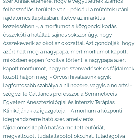
szer. Annak ellenére, hogy e vegyületnek számos
felhasználási területe van - például a műtétek utáni
fájdalomcsillapításban, illetve az infarktus
kezelésében -, a morfiumot a közgondolkodás
összeköti a halállal, sajnos sokszor úgy, hogy
összekeverik az okot az okozattal. Azt gondolják, hogy
azért halt meg a nagypapa, mert morfiumot kapott,
miközben éppen fordítva történt: a nagypapa azért
kapott morfiumot, hogy ne szenvedések és fájdalmak
között haljon meg. - Orvosi hivatásunk egyik
legfontosabb szabálya a nil nocere, vagyis a ne árts! -
szögezi le Gál János professzor, a Semmelweis
Egyetem Aneszteziológiai és Intenzív Terápiás
Klinikájának az igazgatója. - A morfium a központi
idegrendszerre ható szer, amely erős
fájdalomcsillapító hatása mellett eufóriát,
megváltozott tudatállapotot okozhat, túladagolva