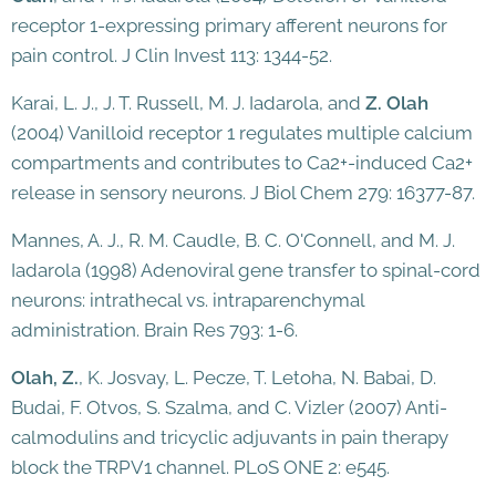
receptor 1-expressing primary afferent neurons for
pain control. J Clin Invest 113: 1344-52.
Karai, L. J., J. T. Russell, M. J. Iadarola, and
Z. Olah
(2004) Vanilloid receptor 1 regulates multiple calcium
compartments and contributes to Ca2+-induced Ca2+
release in sensory neurons. J Biol Chem 279: 16377-87.
Mannes, A. J., R. M. Caudle, B. C. O'Connell, and M. J.
Iadarola (1998) Adenoviral gene transfer to spinal-cord
neurons: intrathecal vs. intraparenchymal
administration. Brain Res 793: 1-6.
Olah, Z.
, K. Josvay, L. Pecze, T. Letoha, N. Babai, D.
Budai, F. Otvos, S. Szalma, and C. Vizler (2007) Anti-
calmodulins and tricyclic adjuvants in pain therapy
block the TRPV1 channel. PLoS ONE 2: e545.