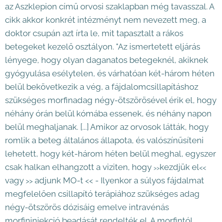
az Aszklepion című orvosi szaklapban még tavasszal. A
cikk akkor konkrét intézményt nem nevezett meg, a
doktor csupán azt írta le, mit tapasztalt a rákos
betegeket kezelő osztályon. "Az ismertetett eljárás
lényege, hogy olyan daganatos betegeknél, akiknek
gyógyulása esélytelen, és várhatóan két-három héten
belül bekövetkezik a vég, a fájdalomcsillapításhoz
szükséges morfinadag négy-ötszörösével érik el, hogy
néhány órán belül kómába essenek, és néhány napon
belül meghaljanak. [...] Amikor az orvosok látták, hogy
romlik a beteg általános állapota, és valószínűsíteni
lehetett, hogy két-három héten belül meghal, egyszer
csak halkan elhangzott a viziten, hogy
kezdjük el
<<
>>
vagy
adjunk MO-t
- Ilyenkor a súlyos fájdalmat
<<
>>
megfelelően csillapító terápiához szükséges adag
négy-ötszörös dózisáig emelve intravénás
morfininjekció beadását rendelték el. A morfintól