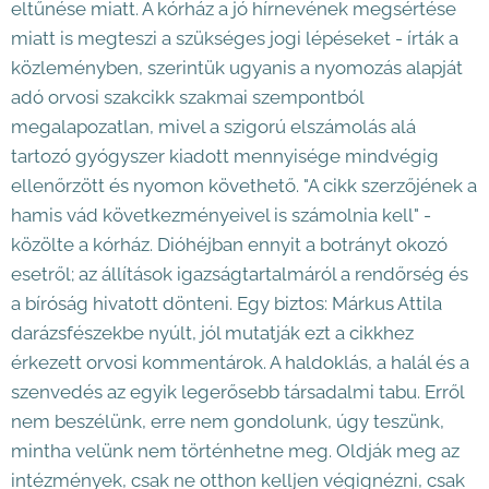
eltűnése miatt. A kórház a jó hírnevének megsértése
miatt is megteszi a szükséges jogi lépéseket - írták a
közleményben, szerintük ugyanis a nyomozás alapját
adó orvosi szakcikk szakmai szempontból
megalapozatlan, mivel a szigorú elszámolás alá
tartozó gyógyszer kiadott mennyisége mindvégig
ellenőrzött és nyomon követhető. "A cikk szerzőjének a
hamis vád következményeivel is számolnia kell" -
közölte a kórház. Dióhéjban ennyit a botrányt okozó
esetről; az állítások igazságtartalmáról a rendőrség és
a bíróság hivatott dönteni. Egy biztos: Márkus Attila
darázsfészekbe nyúlt, jól mutatják ezt a cikkhez
érkezett orvosi kommentárok. A haldoklás, a halál és a
szenvedés az egyik legerősebb társadalmi tabu. Erről
nem beszélünk, erre nem gondolunk, úgy teszünk,
mintha velünk nem történhetne meg. Oldják meg az
intézmények, csak ne otthon kelljen végignézni, csak