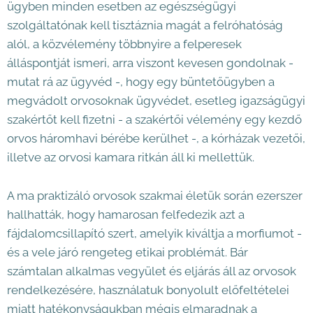
ügyben minden esetben az egészségügyi
szolgáltatónak kell tisztáznia magát a felróhatóság
alól, a közvélemény többnyire a felperesek
álláspontját ismeri, arra viszont kevesen gondolnak -
mutat rá az ügyvéd -, hogy egy büntetőügyben a
megvádolt orvosoknak ügyvédet, esetleg igazságügyi
szakértőt kell fizetni - a szakértői vélemény egy kezdő
orvos háromhavi bérébe kerülhet -, a kórházak vezetői,
illetve az orvosi kamara ritkán áll ki mellettük.
A ma praktizáló orvosok szakmai életük során ezerszer
hallhatták, hogy hamarosan felfedezik azt a
fájdalomcsillapító szert, amelyik kiváltja a morfiumot -
és a vele járó rengeteg etikai problémát. Bár
számtalan alkalmas vegyület és eljárás áll az orvosok
rendelkezésére, használatuk bonyolult előfeltételei
miatt hatékonyságukban mégis elmaradnak a