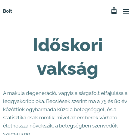
Bolt
Időskori
vakság
A makula degeneráció, vagyis a sárgafolt elfajulása a
leggyakoribb oka. Becslések szerint ma a 75 és 80 év
közöttiek egyharmada küzd a betegséggel, és a
statisztika csak romlik: mivel az emberek várható
élethossza növekszik, a betegségben szenvedők
száma is nő.