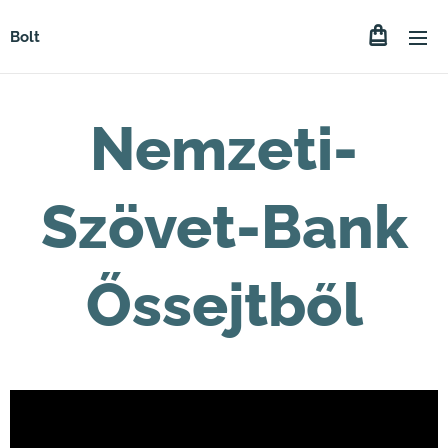
Bolt
Nemzeti-
Szövet-Bank
Őssejtből